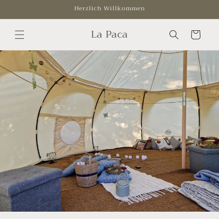
Direkt
Herzlich Willkommen
zum
Inhalt
La Paca
Warenkorb